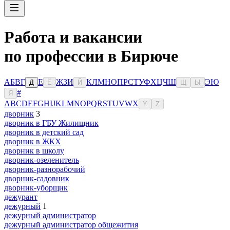
Работа и вакансии
по профессии в Бирюче
А
Б
В
Г
Е
Ж
З
И
К
Л
М
Н
О
П
Р
С
Т
У
Ф
Х
Ц
Ч
Ш
Э
Ю
Д
Ё
Й
Щ
Ы
#
Я
A
B
C
D
E
F
G
H
I
J
K
L
M
N
O
P
Q
R
S
T
U
V
W
X
Y
Z
дворник
3
дворник в ГБУ Жилищник
дворник в детский сад
дворник в ЖКХ
дворник в школу
дворник-озеленитель
дворник-разнорабочий
дворник-садовник
дворник-уборщик
дежурант
дежурный
1
дежурный администратор
дежурный администратор общежития