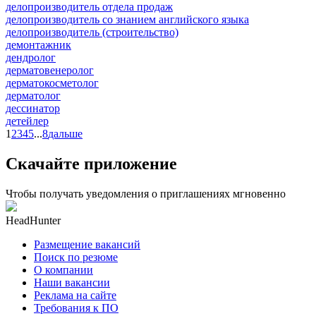
делопроизводитель отдела продаж
делопроизводитель со знанием английского языка
делопроизводитель (строительство)
демонтажник
дендролог
дерматовенеролог
дерматокосметолог
дерматолог
дессинатор
детейлер
1
2
3
4
5
...
8
дальше
Скачайте приложение
Чтобы получать уведомления о приглашениях мгновенно
HeadHunter
Размещение вакансий
Поиск по резюме
О компании
Наши вакансии
Реклама на сайте
Требования к ПО