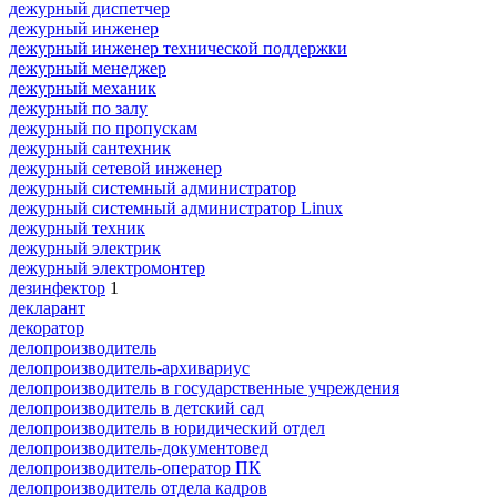
дежурный диспетчер
дежурный инженер
дежурный инженер технической поддержки
дежурный менеджер
дежурный механик
дежурный по залу
дежурный по пропускам
дежурный сантехник
дежурный сетевой инженер
дежурный системный администратор
дежурный системный администратор Linux
дежурный техник
дежурный электрик
дежурный электромонтер
дезинфектор
1
декларант
декоратор
делопроизводитель
делопроизводитель-архивариус
делопроизводитель в государственные учреждения
делопроизводитель в детский сад
делопроизводитель в юридический отдел
делопроизводитель-документовед
делопроизводитель-оператор ПК
делопроизводитель отдела кадров